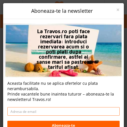
ACASA
×
Aboneaza-te la newsletter
PROMO
Irlanda
La Travos.ro poti face
CAUTA REZERVARE
rezervari fara plata
imediata: introduci
OFERTA PERSONALIZATA
rezervarea acum si o
poti plati dupa
DESPRE NOI
confirmare, astfel ai
sanse mari sa pastrezi
LOGIN
tariful afisat.
CAZARE
Aceasta facilitate nu se aplica ofertelor cu plata
nerambursabila.
CHARTER AVION
Prinde vacantele bune inaintea tuturor – aboneaza-te la
newsletterul Travos.ro!
CAZARE + AUTOCAR
2
CONTACT
Cauta
LANGUAGE
Aboneaza-te