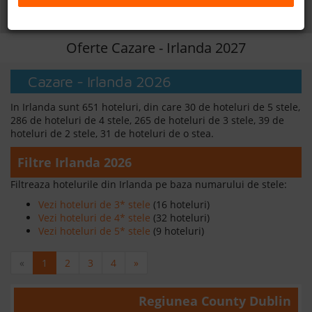
Daca doresti sa cauti
cazare +
avion apasa aici!
B2B
Oferte Cazare - Irlanda 2027
+40 376 444 888
Cazare - Irlanda 2026
LEI
EURO
In Irlanda sunt 651 hoteluri, din care 30 de hoteluri de 5 stele,
286 de hoteluri de 4 stele, 265 de hoteluri de 3 stele, 39 de
hoteluri de 2 stele, 31 de hoteluri de o stea.
Filtre Irlanda 2026
Filtreaza hotelurile din Irlanda pe baza numarului de stele:
Vezi hoteluri de 3* stele
(16 hoteluri)
Vezi hoteluri de 4* stele
(32 hoteluri)
Vezi hoteluri de 5* stele
(9 hoteluri)
«
1
2
3
4
»
Regiunea
County Dublin